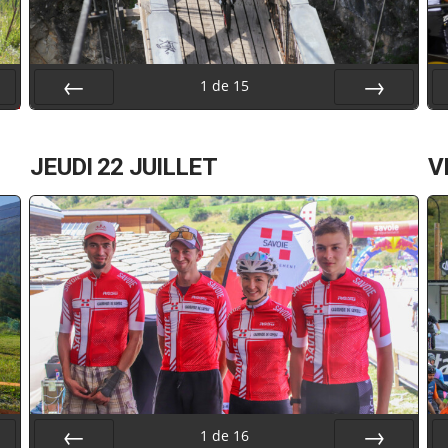
1
de
15
Préc
Suiv.
JEUDI 22 JUILLET
V
1
de
16