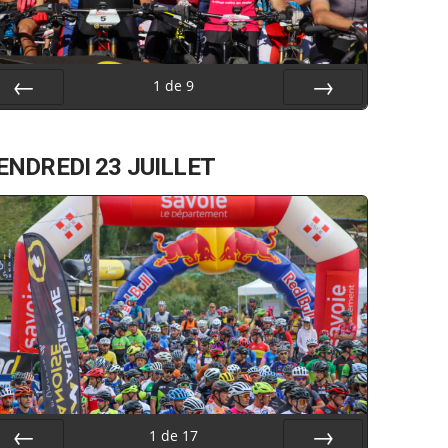
1
de
9
Préc
Suiv.
ENDREDI 23 JUILLET
1
de
17