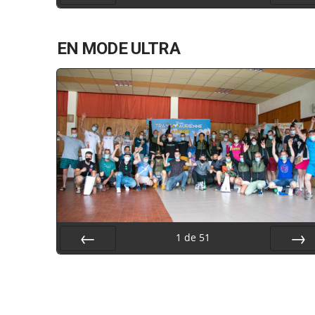
Préc
Suiv.
EN MODE ULTRA
1
de
51
Préc
Suiv.