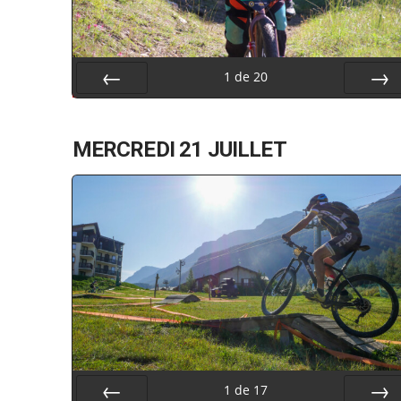
1
de
20
Préc
Suiv.
MERCREDI 21 JUILLET
1
de
17