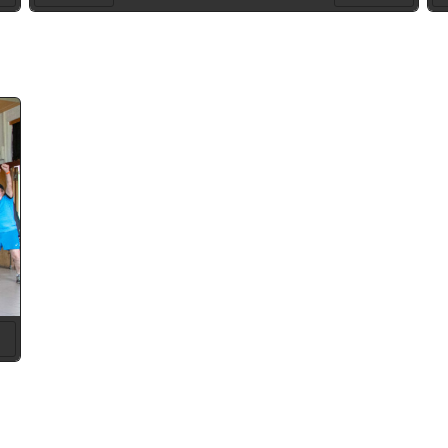
Préc
Suiv.