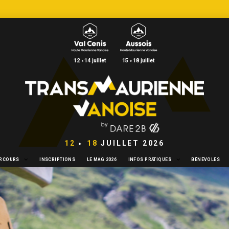
12
14 juillet
15
18 juillet
►
►
12
18
JUILLET 2026
►
ARCOURS
INSCRIPTIONS
LE MAG 2026
INFOS PRATIQUES
BÉNÉVOLES