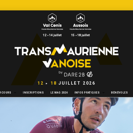
12
14 juillet
15
18 juillet
►
►
12
18
JUILLET 2026
►
ARCOURS
INSCRIPTIONS
LE MAG 2026
INFOS PRATIQUES
BÉNÉVOLES