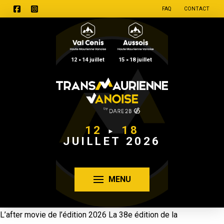
FAQ
CONTACT
12
14 juillet
15
18 juillet
►
►
12
18
►
JUILLET 2026
MENU
L’after movie de l’édition 2026 La 38e édition de la